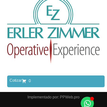
Cotizar
0
Implementado por: PPWeb.pro