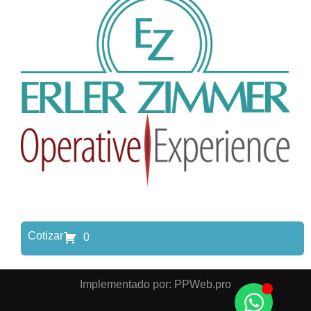
Cotizar
0
Implementado por: PPWeb.pro