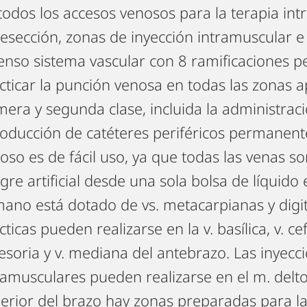
todos los accesos venosos para la terapia int
esección, zonas de inyección intramuscular e 
enso sistema vascular con 8 ramificaciones p
cticar la punción venosa en todas las zonas 
mera y segunda clase, incluida la administraci
roducción de catéteres periféricos permanente
oso es de fácil uso, ya que todas las venas s
gre artificial desde una sola bolsa de líquido 
mano está dotado de vs. metacarpianas y digit
cticas pueden realizarse en la v. basílica, v. cefá
esoria y v. mediana del antebrazo. Las inyecc
ramusculares pueden realizarse en el m. delto
erior del brazo hay zonas preparadas para la