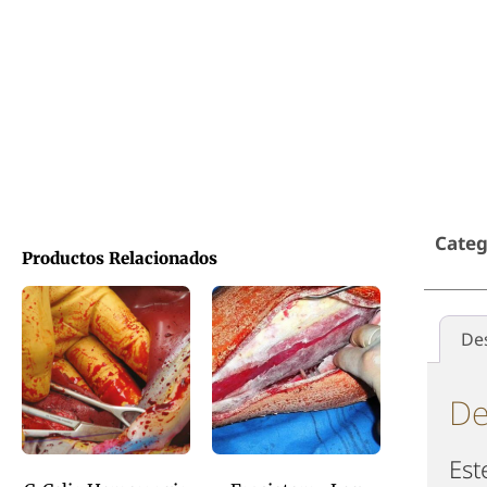
Categ
Productos Relacionados
De
De
Est