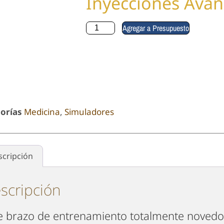
Inyecciones Ava
Agregar a Presupuesto
orías
Medicina
,
Simuladores
scripción
scripción
e brazo de entrenamiento totalmente noved