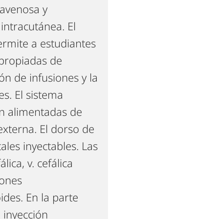
ravenosa y
intracutánea. El
ermite a estudiantes
apropiadas de
ón de infusiones y la
s. El sistema
on alimentadas de
externa. El dorso de
ales inyectables. Las
lica, v. cefálica
iones
ides. En la parte
 inyección