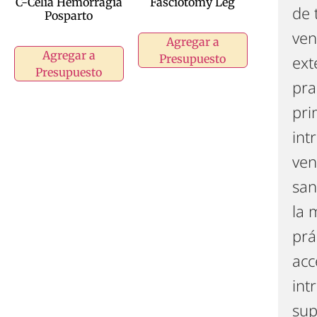
C-Celia Hemorragia
Fasciotomy Leg
de 
Posparto
ven
Agregar a
Agregar a
ext
Presupuesto
Presupuesto
pra
pri
int
ven
san
la 
prá
acc
int
sup