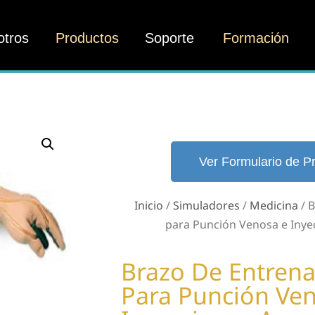
otros
Productos
Soporte
Formación
Ver Formulario de P
Inicio
/
Simuladores
/
Medicina
/ 
para Punción Venosa e Iny
Brazo De Entren
Para Punción Ve