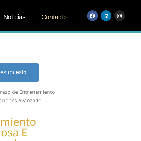
Noticias
Contacto
resupuesto
Brazo de Entrenamiento
ecciones Avanzado
amiento
nosa E