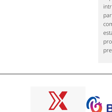
int
par
com
est
pro
pre