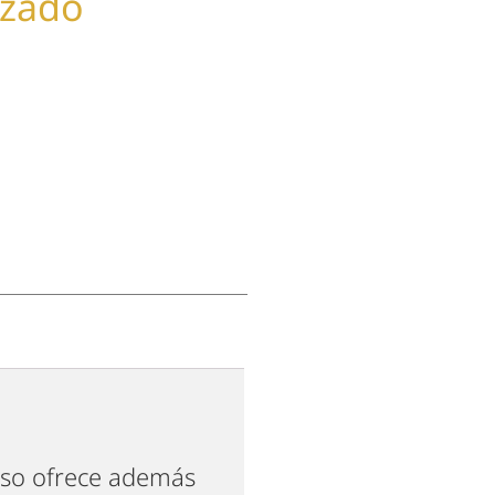
nzado
oso ofrece además