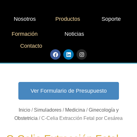
Nosotros
Productos
Soporte
Formación
Noticias
Contacto
Ver Formulario de Presupuesto
Inicio
/
Simuladores
/
Medicina
/
Ginecología y
Obstetricia
/ C-Celia Extracción Fetal por Cesárea