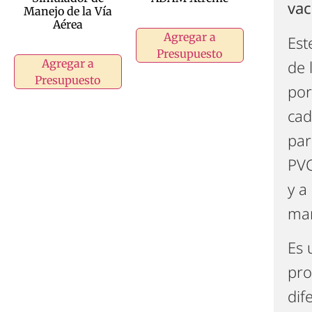
vac
Manejo de la Vía
Aérea
Agregar a
Est
Presupuesto
Agregar a
de 
Presupuesto
por
cad
par
PVC
y a
man
Es 
pro
dif