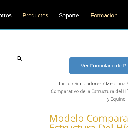
otros
Productos
Soporte
Formación
Ver Formulario de P
Inicio
/
Simuladores
/
Medicina
Comparativo de la Estructura del H
y Equino
Modelo Comparat
Estructura Del H