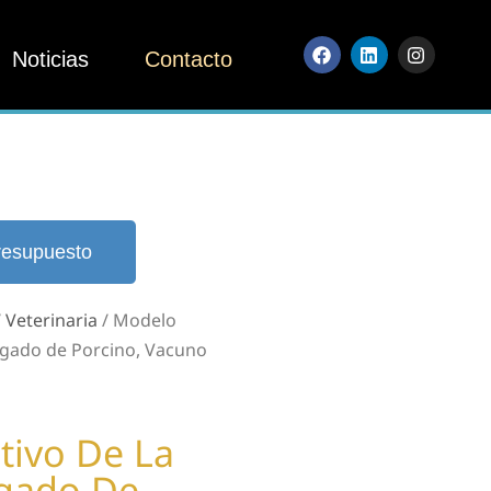
Noticias
Contacto
resupuesto
/
Veterinaria
/ Modelo
ígado de Porcino, Vacuno
ivo De La
ígado De