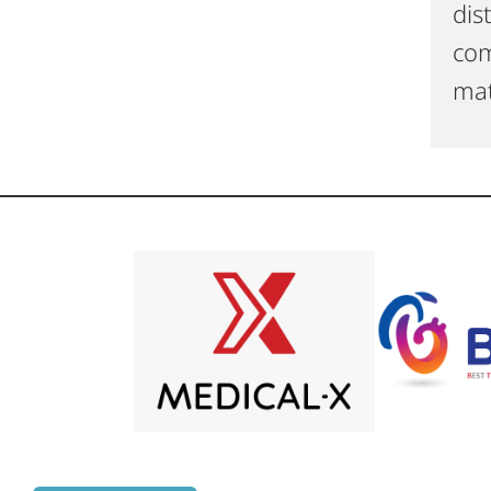
dis
com
mat