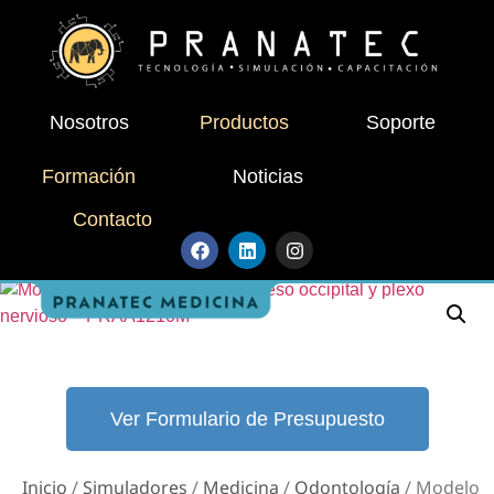
Nosotros
Productos
Soporte
Formación
Noticias
Contacto
Ver Formulario de Presupuesto
Inicio
/
Simuladores
/
Medicina
/
Odontología
/ Modelo