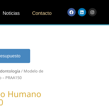
Noticias
Contacto
resupuesto
dontología
/ Modelo de
o – PRAA150
eo Humano
0