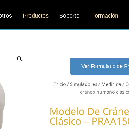
otros
Productos
Soporte
Formación
Ver Formulario de P
Inicio
/
Simuladores
/
Medicina
/
O
cráneo humano clásic
Modelo De Crán
Clásico – PRAA15