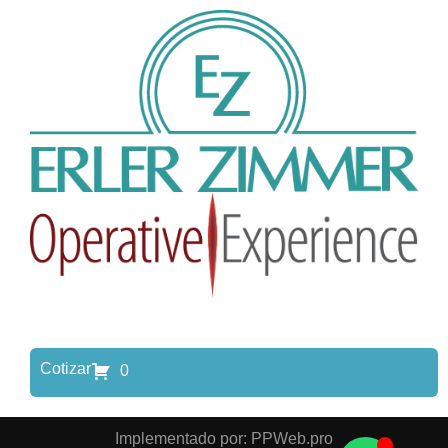
Cotizar
0
Implementado por: PPWeb.pro