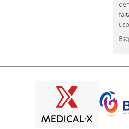
den
fal
uso
Esq