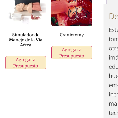
De
Est
Simulador de
Craniotomy
tom
Manejo de la Vía
Aérea
otr
Agregar a
imá
Presupuesto
Agregar a
edu
Presupuesto
hue
ent
inc
man
tec