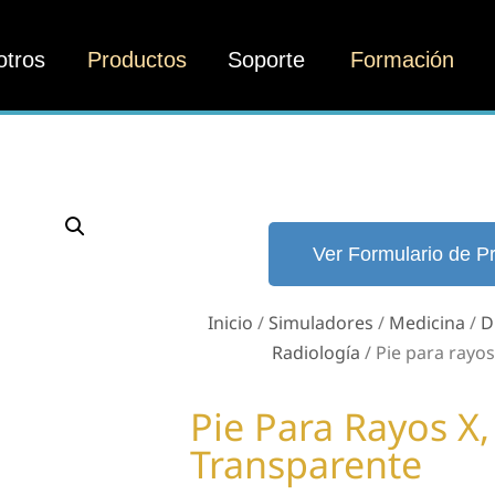
otros
Productos
Soporte
Formación
Ver Formulario de P
Inicio
/
Simuladores
/
Medicina
/
D
Radiología
/ Pie para rayos
Pie Para Rayos X,
Transparente