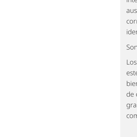
aus
cor
ide
Son
Los
est
bie
de 
gra
com