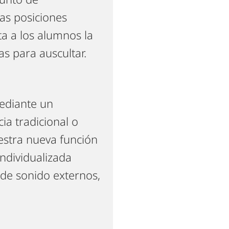
las posiciones
ta a los alumnos la
as para auscultar.
mediante un
ia tradicional o
estra nueva función
individualizada
s de sonido externos,