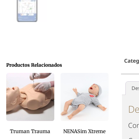
Categ
Productos Relacionados
De
De
Con
Truman Trauma
NENASim Xtreme