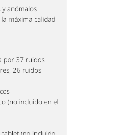
s y anómalos
n la máxima calidad
a por 37 ruidos
es, 26 ruidos
cos
co (no incluido en el
ablet (no incluido