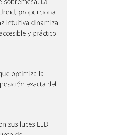
e sobremesa. La
droid, proporciona
z intuitiva dinamiza
ccesible y práctico
que optimiza la
posición exacta del
on sus luces LED
punto de