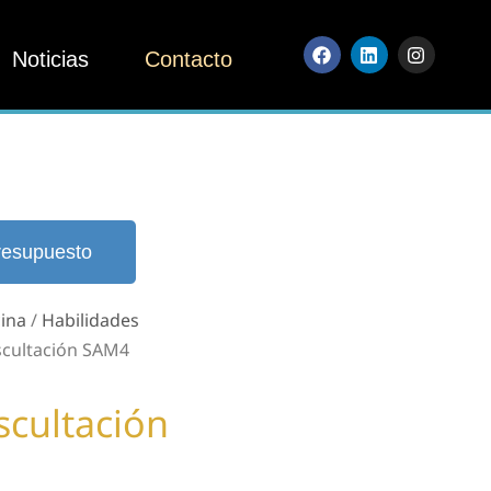
Noticias
Contacto
resupuesto
ina
/
Habilidades
scultación SAM4
cultación