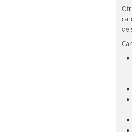
Ofr
car
de 
Car