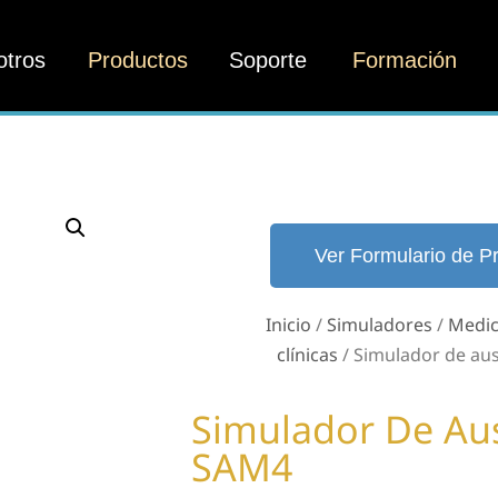
otros
Productos
Soporte
Formación
Ver Formulario de P
Inicio
/
Simuladores
/
Medic
clínicas
/ Simulador de au
Simulador De Aus
SAM4