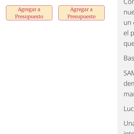
Con
Agregar a
Agregar a
nue
Presupuesto
Presupuesto
un 
el 
que
Bas
SAM
dem
man
Luc
Una
int