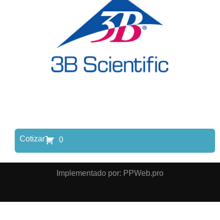
Cotizar
0
Implementado por: PPWeb.pro